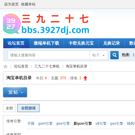
设为首页
收藏本站
论坛首页
微端单机下载
卡密兑换元宝
兑换记录
数
热搜:
1
帖子
搜
论坛首页
三九二十七单机
淘宝单机目录
淘宝单机目录
今日:
0
|
主题:
375
|
排名:
1
索
三
»
›
›
全部
全部游戏
传奇引擎:
不限
gom引擎
gee引擎
新gom引擎
v8引擎
gxx引擎
翎风
传奇类型: