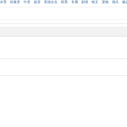
冰雪
轻微变
中变
超变
英雄合击
暗黑
专属
剧情
铭文
宠物
佣兵
极