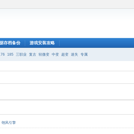
据存档备份
游戏安装攻略
176
185
三职业
复古
轻微变
中变
超变
迷失
专属
翎风引擎