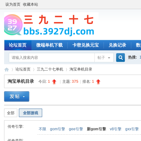
设为首页
收藏本站
论坛首页
微端单机下载
卡密兑换元宝
兑换记录
数
热搜:
帖子
搜
论坛首页
三九二十七单机
淘宝单机目录
淘宝单机目录
今日:
1
|
主题:
375
|
排名:
1
索
三
»
›
›
全部
全部游戏
传奇引擎:
不限
gom引擎
gee引擎
新gom引擎
v8引擎
gxx引擎
传奇类型: