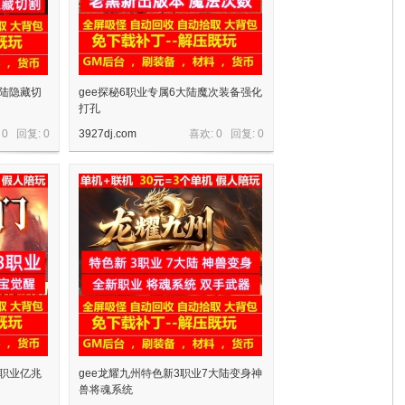
大陆隐藏切
gee探秘6职业专属6大陆魔次装备强化
打孔
 0 回复:
0
3927dj.com
喜欢: 0 回复:
0
3职业亿兆
gee龙耀九州特色新3职业7大陆变身神
兽将魂系统