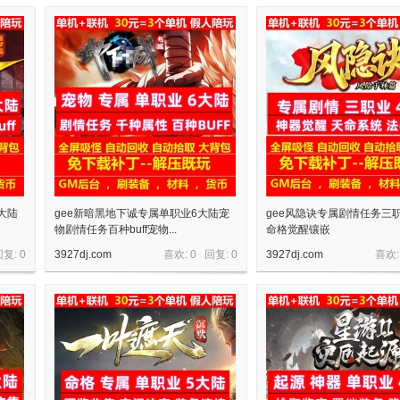
大陆
gee新暗黑地下诚专属单职业6大陆宠
gee风隐诀专属剧情任务三
物剧情任务百种buff宠物...
命格觉醒镶嵌
回复:
0
3927dj.com
喜欢: 0 回复:
0
3927dj.com
喜欢: