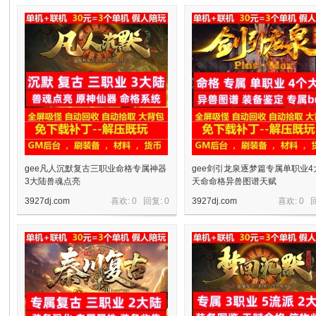
十
七
gee凡人沉默复古三职业命格专属神器
gee剑引龙泉逐梦篇专属单职业4
3大陆兽魂点亮
天命命格异兽图谱天赋
3927dj.com
喜欢: 0 回复:
0
3927dj.com
喜欢: 0 
淘