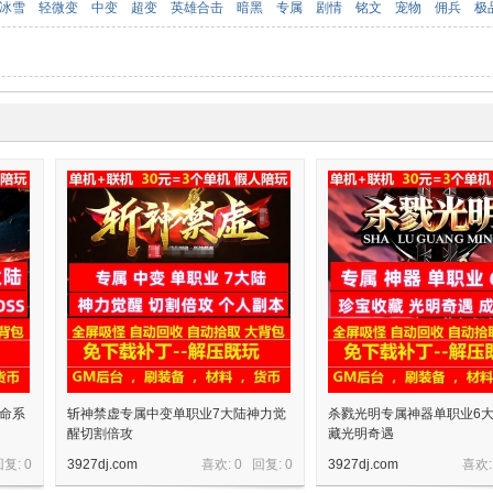
冰雪
轻微变
中变
超变
英雄合击
暗黑
专属
剧情
铭文
宠物
佣兵
极
天命系
斩神禁虚专属中变单职业7大陆神力觉
杀戮光明专属神器单职业6
醒切割倍攻
藏光明奇遇
回复:
0
3927dj.com
喜欢: 0 回复:
0
3927dj.com
喜欢: