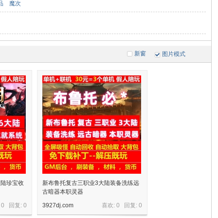
品
魔次
新窗
图片模式
大陆珍宝收
新布鲁托复古三职业3大陆装备洗练远
古暗器本职灵器
 0 回复:
0
3927dj.com
喜欢: 0 回复:
0