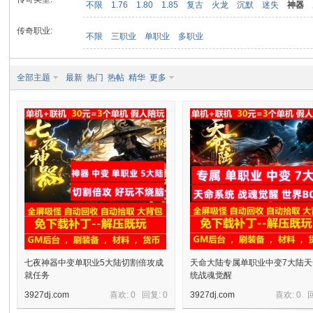
不限
1.76
1.80
1.85
复古
火龙
沉默
迷失
神器
传奇职业:
不限
三职业
单职业
多职业
九
全部主题
最新
热门
热帖
精华
更多
二
七夜神器中变单职业5大陆切割倍攻成
天命大陆专属单职业中变7大陆
就任务
统战魂觉醒
3927dj.com
喜欢: 0 回复:
0
3927dj.com
喜欢: 0 