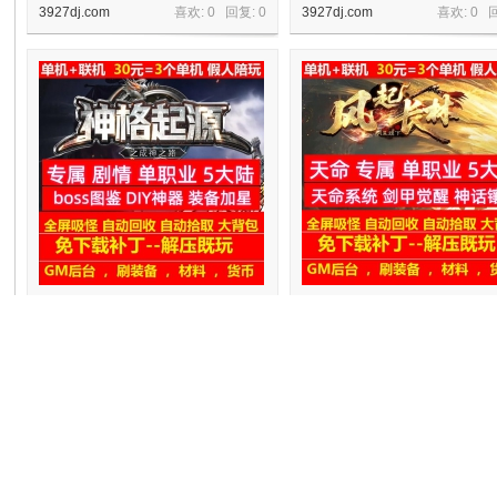
3927dj.com
喜欢: 0 回复:
0
3927dj.com
喜欢: 0 
机
gee神格起源专属剧情单职业5大陆神
gee风起长林专属单职业5大陆剑
秘图鉴diy神器
醒天命
3927dj.com
喜欢: 0 回复:
0
3927dj.com
喜欢: 0 