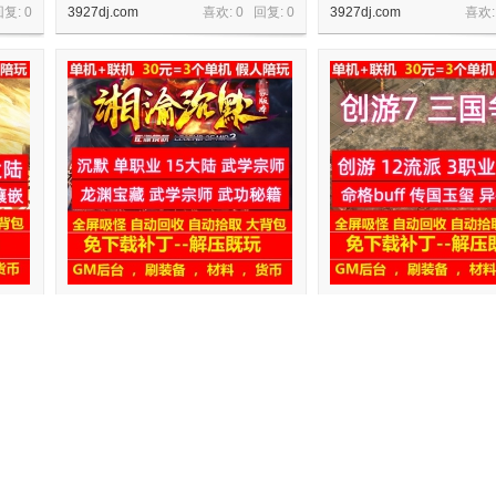
回复:
0
3927dj.com
喜欢: 0 回复:
0
3927dj.com
喜欢:
甲觉
gee湘渝沉默单职业15大陆武功秘籍神
gee创游7三国争霸3职业1
魂试炼
命格buff异兽图鉴
回复:
0
3927dj.com
喜欢: 0 回复:
0
3927dj.com
喜欢: