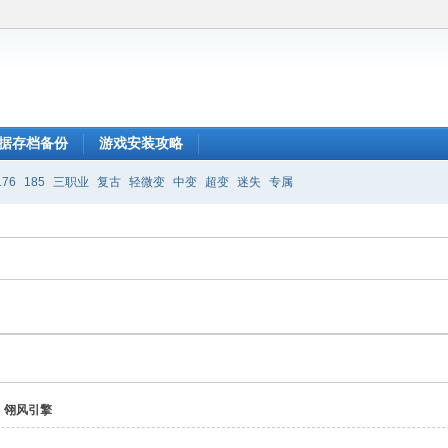
据存档备份
游戏安装攻略
176
185
三职业
复古
轻微变
中变
超变
迷失
专属
翎风引擎