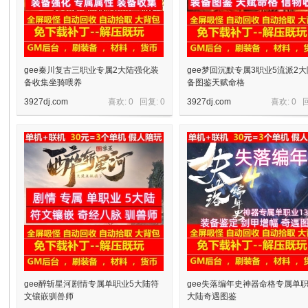
gee秦川复古三职业专属2大陆强化装
gee梦回沉默专属3职业5流派2
备收集坐骑喂养
备图鉴天赋命格
3927dj.com
喜欢: 0 回复:
0
3927dj.com
喜欢: 0 
宝
单
gee醉斩星河剧情专属单职业5大陆符
gee失落编年史神器命格专属单职
文镶嵌驯兽师
大陆奇遇图鉴