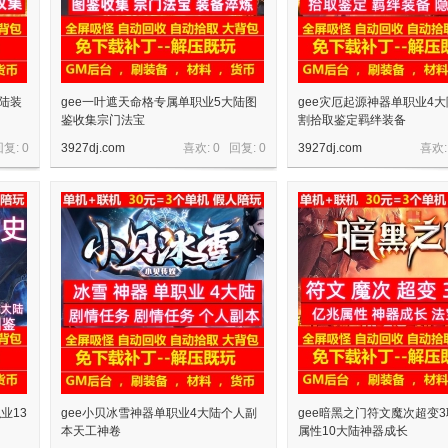
大陆装
gee一叶遮天命格专属单职业5大陆图
gee灾厄起源神器单职业4
鉴收集宗门法宝
割拾取鉴定羁绊装备
回复:
0
3927dj.com
喜欢: 0 回复:
0
3927dj.com
喜欢:
业13
gee小贝冰雪神器单职业4大陆个人副
gee暗黑之门符文魔次超变
本天工神卷
属性10大陆神器成长