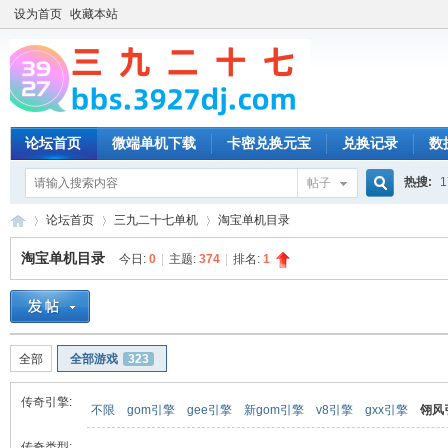
设为首页
收藏本站
论坛首页
微端单机下载
卡密兑换元宝
兑换记录
数
热搜:
1
帖子
搜
论坛首页
三九二十七单机
淘宝单机目录
淘宝单机目录
今日:
0
|
主题:
374
|
排名:
1
索
三
»
›
›
全部
全部游戏
323
传奇引擎:
不限
gom引擎
gee引擎
新gom引擎
v8引擎
gxx引擎
翎风
传奇类型: