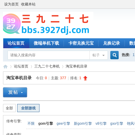
设为首页
收藏本站
论坛首页
微端单机下载
卡密兑换元宝
兑换记录
数
热搜:
1
帖子
搜
论坛首页
三九二十七单机
淘宝单机目录
淘宝单机目录
今日:
0
|
主题:
377
|
排名:
1
索
三
»
›
›
全部
全部游戏
传奇引擎:
不限
gom引擎
gee引擎
新gom引擎
v8引擎
gxx引擎
翎风
传奇类型: