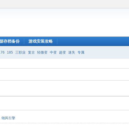
据存档备份
游戏安装攻略
176
185
三职业
复古
轻微变
中变
超变
迷失
专属
翎风引擎