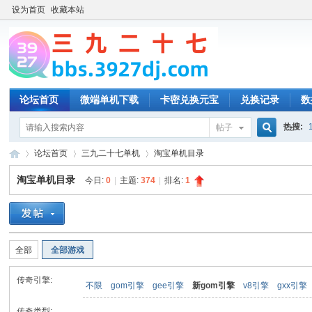
设为首页
收藏本站
论坛首页
微端单机下载
卡密兑换元宝
兑换记录
数
热搜:
帖子
搜
论坛首页
三九二十七单机
淘宝单机目录
淘宝单机目录
今日:
0
|
主题:
374
|
排名:
1
索
三
»
›
›
全部
全部游戏
传奇引擎:
不限
gom引擎
gee引擎
新gom引擎
v8引擎
gxx引擎
传奇类型: