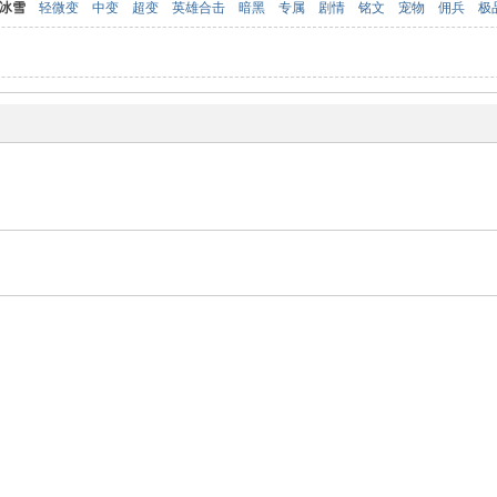
冰雪
轻微变
中变
超变
英雄合击
暗黑
专属
剧情
铭文
宠物
佣兵
极