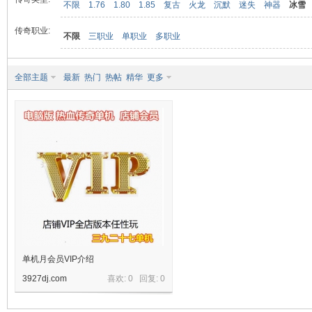
不限
1.76
1.80
1.85
复古
火龙
沉默
迷失
神器
冰雪
传奇职业:
不限
三职业
单职业
多职业
九
全部主题
最新
热门
热帖
精华
更多
二
单机月会员VIP介绍
3927dj.com
喜欢: 0 回复:
0