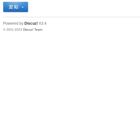
十
Powered by
Discuz!
X3.4
© 2001-2023
Discuz! Team
.
七
淘