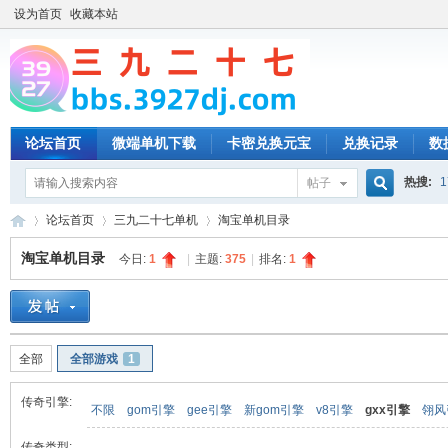
设为首页
收藏本站
论坛首页
微端单机下载
卡密兑换元宝
兑换记录
数
热搜:
1
帖子
搜
论坛首页
三九二十七单机
淘宝单机目录
淘宝单机目录
今日:
1
|
主题:
375
|
排名:
1
索
三
»
›
›
全部
全部游戏
1
传奇引擎:
不限
gom引擎
gee引擎
新gom引擎
v8引擎
gxx引擎
翎风
传奇类型: