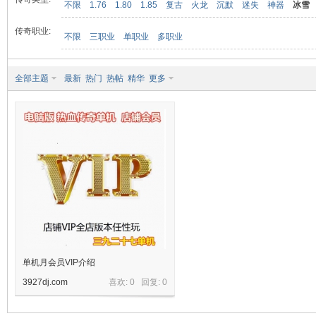
不限
1.76
1.80
1.85
复古
火龙
沉默
迷失
神器
冰雪
传奇职业:
不限
三职业
单职业
多职业
九
全部主题
最新
热门
热帖
精华
更多
二
单机月会员VIP介绍
3927dj.com
喜欢: 0 回复:
0