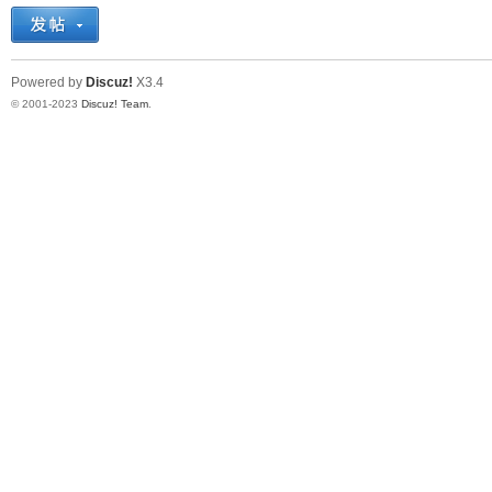
十
Powered by
Discuz!
X3.4
© 2001-2023
Discuz! Team
.
七
淘