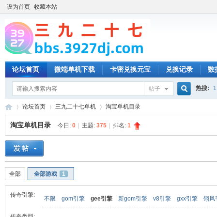
设为首页
收藏本站
论坛首页
微端单机下载
卡密兑换元宝
兑换记录
数
热搜:
1
帖子
搜
论坛首页
三九二十七单机
淘宝单机目录
淘宝单机目录
今日:
0
|
主题:
375
|
排名:
1
索
三
»
›
›
全部
全部游戏
1
传奇引擎:
不限
gom引擎
gee引擎
新gom引擎
v8引擎
gxx引擎
翎风
传奇类型: