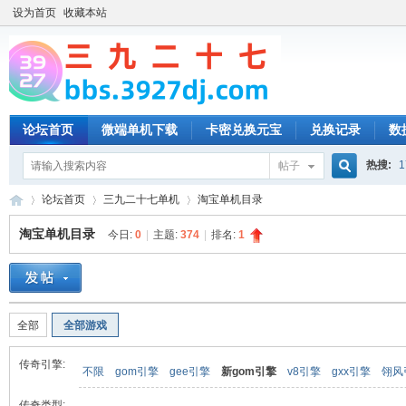
设为首页
收藏本站
论坛首页
微端单机下载
卡密兑换元宝
兑换记录
数
热搜:
1
帖子
搜
论坛首页
三九二十七单机
淘宝单机目录
淘宝单机目录
今日:
0
|
主题:
374
|
排名:
1
索
三
»
›
›
全部
全部游戏
传奇引擎:
不限
gom引擎
gee引擎
新gom引擎
v8引擎
gxx引擎
翎风
传奇类型: