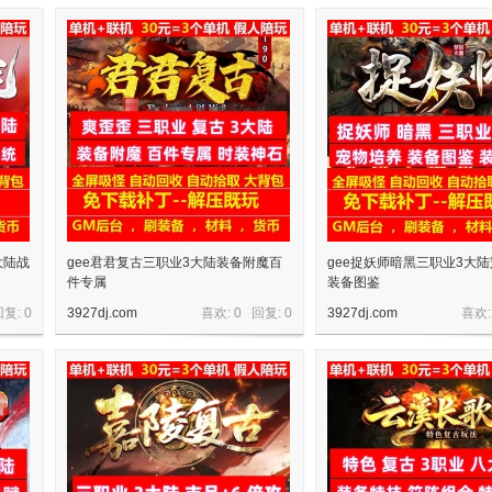
大陆战
gee君君复古三职业3大陆装备附魔百
gee捉妖师暗黑三职业3大
件专属
装备图鉴
回复:
0
3927dj.com
喜欢: 0 回复:
0
3927dj.com
喜欢: