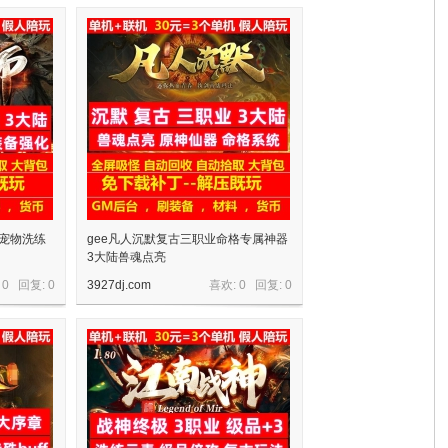
陆宠物洗练
gee凡人沉默复古三职业命格专属神器
3大陆兽魂点亮
 0 回复:
0
3927dj.com
喜欢: 0 回复:
0