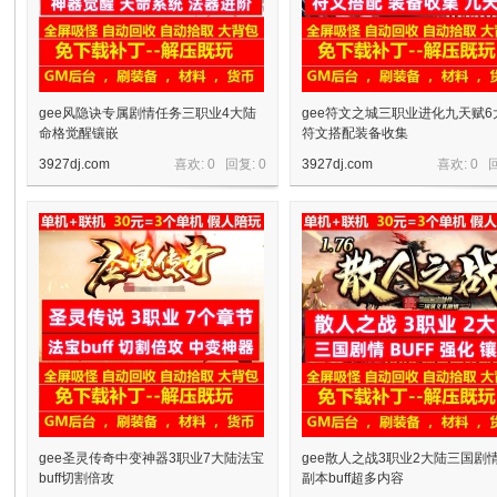
gee风隐诀专属剧情任务三职业4大陆
gee符文之城三职业进化九天赋6
命格觉醒镶嵌
符文搭配装备收集
3927dj.com
喜欢: 0 回复:
0
3927dj.com
喜欢: 0 
宝
单
gee圣灵传奇中变神器3职业7大陆法宝
gee散人之战3职业2大陆三国剧
buff切割倍攻
副本buff超多内容