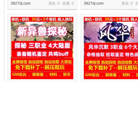
3927dj.com
喜欢: 0 回复:
0
3927dj.com
喜欢: 0 
机
gee新异兽探秘三职业4大陆版本共鸣
gee风华沉默3职业6大陆命格鉴
buff装备随机鉴定
洗练假人陪玩
3927dj.com
喜欢: 0 回复:
0
3927dj.com
喜欢: 0 