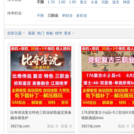
不限
1.76
1.80
1.85
复古
火龙
沉默
迷失
神器
传奇职业:
不限
三职业
单职业
多职业
九
全部主题
最新
热门
热帖
精华
更多
二
比奇传说复古特色三职业拾取鉴定装备
176灵蛇复古小ji品+5三职业6大
融合锻造炉
镶嵌挑战boss
3927dj.com
喜欢: 0 回复:
0
3927dj.com
喜欢: 0 