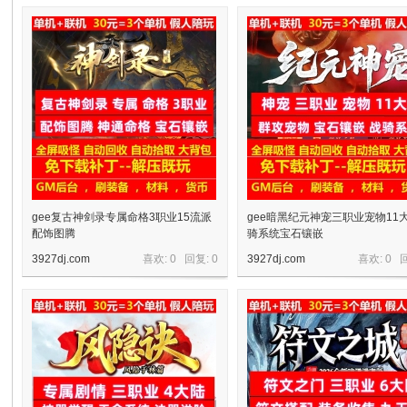
十
七
gee复古神剑录专属命格3职业15流派
gee暗黑纪元神宠三职业宠物11
配饰图腾
骑系统宝石镶嵌
3927dj.com
喜欢: 0 回复:
0
3927dj.com
喜欢: 0 
淘