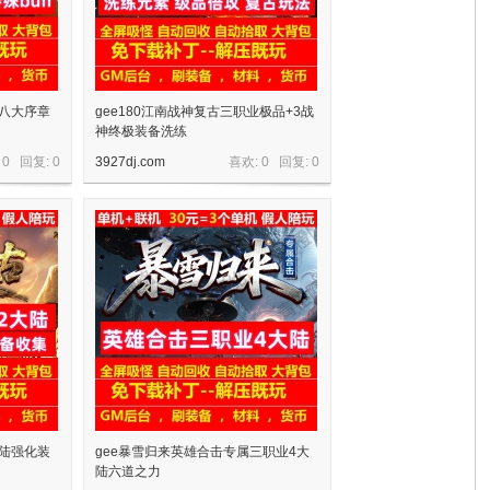
业八大序章
gee180江南战神复古三职业极品+3战
神终极装备洗练
 0 回复:
0
3927dj.com
喜欢: 0 回复:
0
大陆强化装
gee暴雪归来英雄合击专属三职业4大
陆六道之力