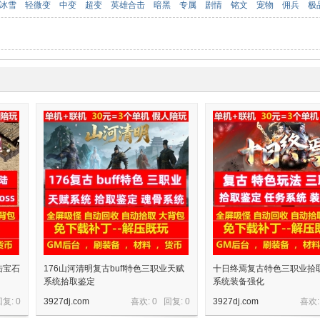
冰雪
轻微变
中变
超变
英雄合击
暗黑
专属
剧情
铭文
宠物
佣兵
极
陆宝石
176山河清明复古buff特色三职业天赋
十日终焉复古特色三职业拾
系统拾取鉴定
系统装备强化
回复:
0
3927dj.com
喜欢: 0 回复:
0
3927dj.com
喜欢: