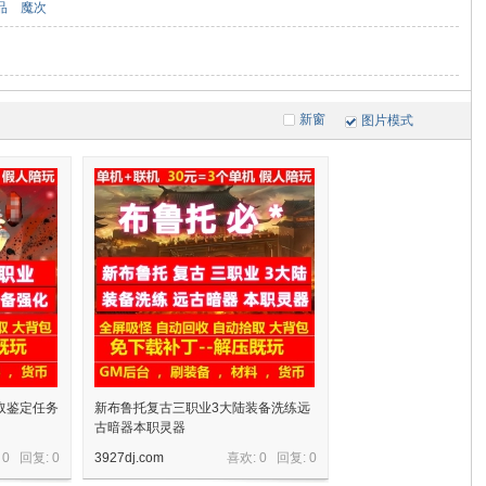
品
魔次
新窗
图片模式
取鉴定任务
新布鲁托复古三职业3大陆装备洗练远
古暗器本职灵器
 0 回复:
0
3927dj.com
喜欢: 0 回复:
0