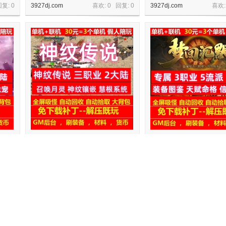
回复:
0
3927dj.com
喜欢: 0 回复:
0
3927dj.com
喜欢:
定装备
gee神纹传说三职业2大陆召唤月灵器
gee梦回沉默专属3职业5流
灵装备带假人
备图鉴天赋命格
回复:
0
3927dj.com
喜欢: 0 回复:
0
3927dj.com
喜欢: