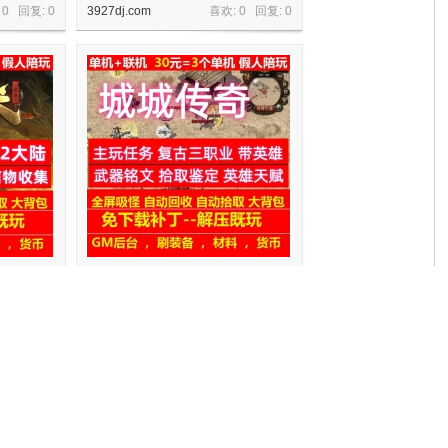
 0 回复:
0
3927dj.com
喜欢: 0 回复:
0
派2大陆装
gee城城传奇重置任务版拾取鉴定带英
雄武器铭文
 0 回复:
0
3927dj.com
喜欢: 0 回复:
0