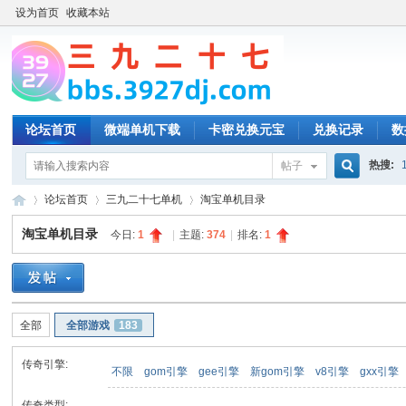
设为首页
收藏本站
论坛首页
微端单机下载
卡密兑换元宝
兑换记录
数
热搜:
帖子
搜
论坛首页
三九二十七单机
淘宝单机目录
淘宝单机目录
今日:
1
|
主题:
374
|
排名:
1
索
三
»
›
›
全部
全部游戏
183
传奇引擎:
不限
gom引擎
gee引擎
新gom引擎
v8引擎
gxx引擎
传奇类型: