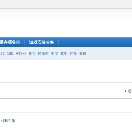
据存档备份
游戏安装攻略
176
185
三职业
复古
轻微变
中变
超变
迷失
专属
返
翎风引擎