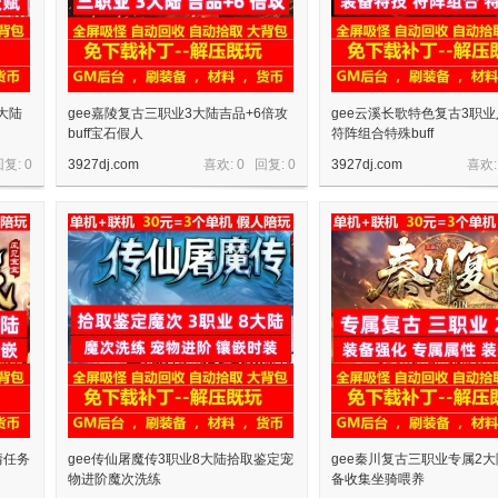
大陆
gee嘉陵复古三职业3大陆吉品+6倍攻
gee云溪长歌特色复古3职
buff宝石假人
符阵组合特殊buff
回复:
0
3927dj.com
喜欢: 0 回复:
0
3927dj.com
喜欢:
情任务
gee传仙屠魔传3职业8大陆拾取鉴定宠
gee秦川复古三职业专属2
物进阶魔次洗练
备收集坐骑喂养