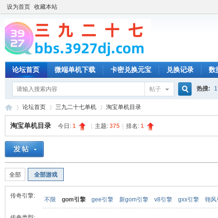
设为首页
收藏本站
论坛首页
微端单机下载
卡密兑换元宝
兑换记录
数
热搜:
1
帖子
搜
论坛首页
三九二十七单机
淘宝单机目录
淘宝单机目录
今日:
1
|
主题:
375
|
排名:
1
索
三
»
›
›
全部
全部游戏
传奇引擎:
不限
gom引擎
gee引擎
新gom引擎
v8引擎
gxx引擎
翎风
传奇类型: