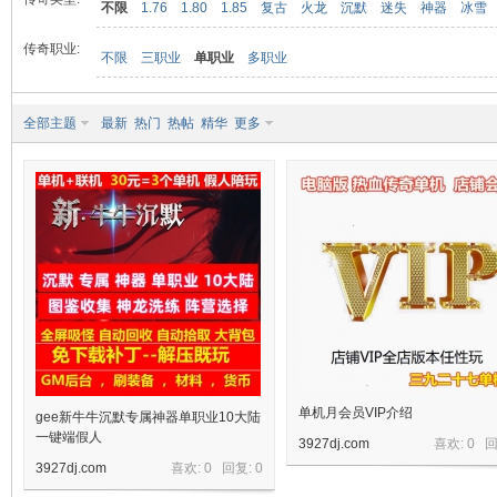
不限
1.76
1.80
1.85
复古
火龙
沉默
迷失
神器
冰雪
传奇职业:
不限
三职业
单职业
多职业
九
全部主题
最新
热门
热帖
精华
更多
二
单机月会员VIP介绍
gee新牛牛沉默专属神器单职业10大陆
一键端假人
3927dj.com
喜欢: 0 
3927dj.com
喜欢: 0 回复:
0