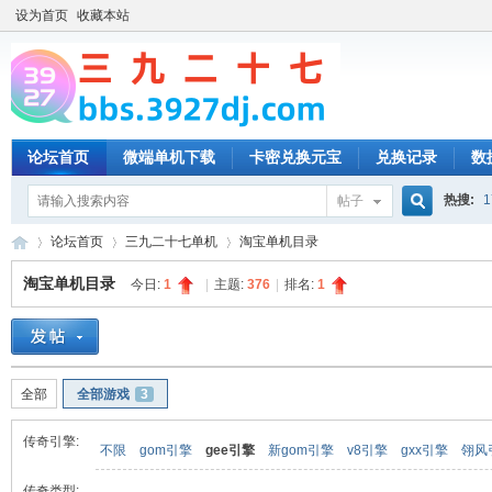
设为首页
收藏本站
论坛首页
微端单机下载
卡密兑换元宝
兑换记录
数
热搜:
1
帖子
搜
论坛首页
三九二十七单机
淘宝单机目录
淘宝单机目录
今日:
1
|
主题:
376
|
排名:
1
索
三
»
›
›
全部
全部游戏
3
传奇引擎:
不限
gom引擎
gee引擎
新gom引擎
v8引擎
gxx引擎
翎风
传奇类型: