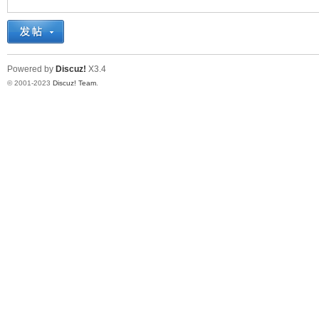
十
Powered by
Discuz!
X3.4
© 2001-2023
Discuz! Team
.
七
淘