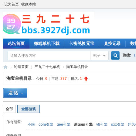
设为首页
收藏本站
论坛首页
微端单机下载
卡密兑换元宝
兑换记录
数
热搜:
1
帖子
搜
论坛首页
三九二十七单机
淘宝单机目录
淘宝单机目录
今日:
0
|
主题:
377
|
排名:
1
索
三
»
›
›
全部
全部游戏
传奇引擎:
不限
gom引擎
gee引擎
新gom引擎
v8引擎
gxx引擎
翎风
传奇类型: