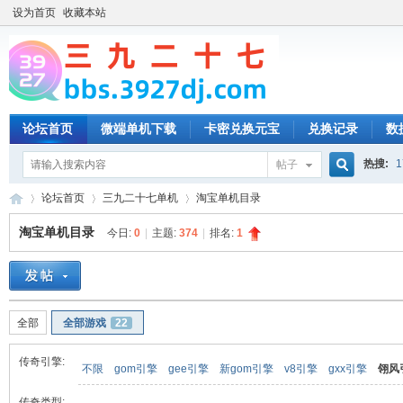
设为首页
收藏本站
论坛首页
微端单机下载
卡密兑换元宝
兑换记录
数
热搜:
1
帖子
搜
论坛首页
三九二十七单机
淘宝单机目录
淘宝单机目录
今日:
0
|
主题:
374
|
排名:
1
索
三
»
›
›
全部
全部游戏
22
传奇引擎:
不限
gom引擎
gee引擎
新gom引擎
v8引擎
gxx引擎
翎风
传奇类型: