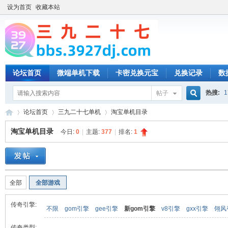
设为首页
收藏本站
论坛首页
微端单机下载
卡密兑换元宝
兑换记录
数
热搜:
1
帖子
搜
论坛首页
三九二十七单机
淘宝单机目录
淘宝单机目录
今日:
0
|
主题:
377
|
排名:
1
索
三
»
›
›
全部
全部游戏
传奇引擎:
不限
gom引擎
gee引擎
新gom引擎
v8引擎
gxx引擎
翎风
传奇类型: