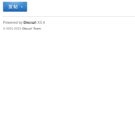
十
Powered by
Discuz!
X3.4
© 2001-2023
Discuz! Team
.
七
淘