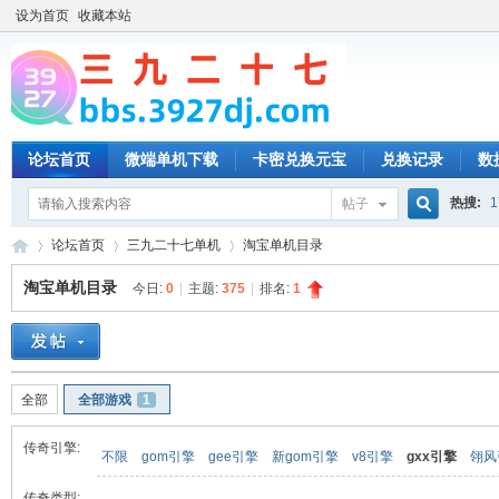
设为首页
收藏本站
论坛首页
微端单机下载
卡密兑换元宝
兑换记录
数
热搜:
1
帖子
搜
论坛首页
三九二十七单机
淘宝单机目录
淘宝单机目录
今日:
0
|
主题:
375
|
排名:
1
索
三
»
›
›
全部
全部游戏
1
传奇引擎:
不限
gom引擎
gee引擎
新gom引擎
v8引擎
gxx引擎
翎风
传奇类型: