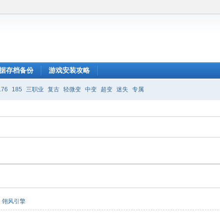
据存档备份
游戏安装攻略
176
185
三职业
复古
轻微变
中变
超变
迷失
专属
翎风引擎