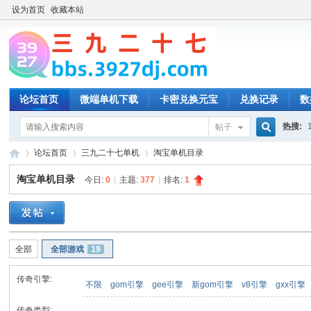
设为首页
收藏本站
论坛首页
微端单机下载
卡密兑换元宝
兑换记录
数
热搜:
帖子
搜
论坛首页
三九二十七单机
淘宝单机目录
淘宝单机目录
今日:
0
|
主题:
377
|
排名:
1
索
三
»
›
›
全部
全部游戏
19
传奇引擎:
不限
gom引擎
gee引擎
新gom引擎
v8引擎
gxx引擎
传奇类型: