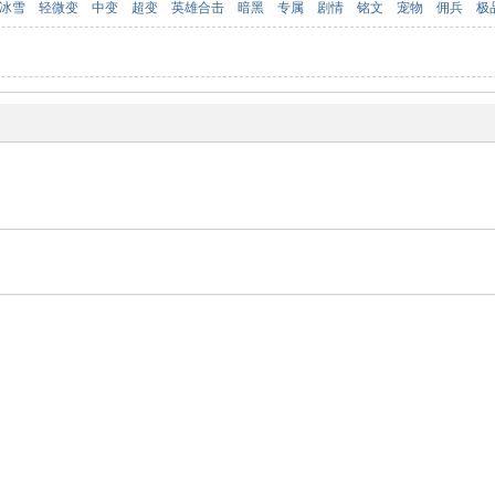
冰雪
轻微变
中变
超变
英雄合击
暗黑
专属
剧情
铭文
宠物
佣兵
极