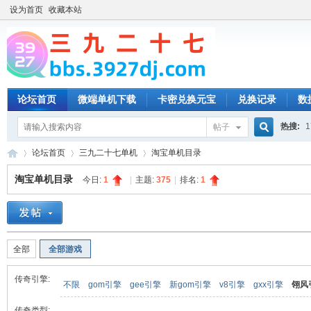
设为首页
收藏本站
论坛首页
微端单机下载
卡密兑换元宝
兑换记录
数
热搜:
1
帖子
搜
论坛首页
三九二十七单机
淘宝单机目录
淘宝单机目录
今日:
1
|
主题:
375
|
排名:
1
索
三
»
›
›
全部
全部游戏
传奇引擎:
不限
gom引擎
gee引擎
新gom引擎
v8引擎
gxx引擎
翎风
传奇类型: