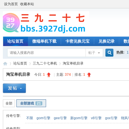
设为首页
收藏本站
论坛首页
微端单机下载
卡密兑换元宝
兑换记录
数
热搜:
1
帖子
搜
论坛首页
三九二十七单机
淘宝单机目录
淘宝单机目录
今日:
1
|
主题:
374
|
排名:
1
索
三
»
›
›
全部
全部游戏
21
传奇引擎:
不限
gom引擎
gee引擎
新gom引擎
v8引擎
gxx引擎
翎风
传奇类型: