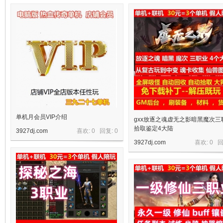
十
七
单机月会员VIP介绍
gxx放逐之魂虚无之影暗黑魔次三
拾取鉴定4大陆
3927dj.com
喜欢: 0 回复:
0
3927dj.com
喜欢: 0 
淘