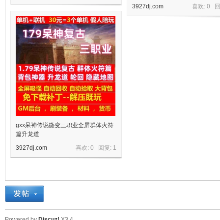
3927dj.com
喜欢: 0 
机
gxx呆神传说微变三职业全屏群体火符
篇升龙道
3927dj.com
喜欢: 0 回复:
1
Powered by
Discuz!
X3.4