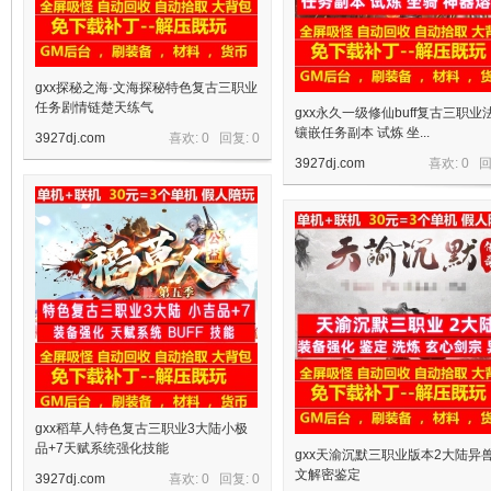
gxx探秘之海·文海探秘特色复古三职业
任务剧情链楚天练气
gxx永久一级修仙buff复古三职业
镶嵌任务副本 试炼 坐...
3927dj.com
喜欢: 0 回复:
0
3927dj.com
喜欢: 0 
宝
单
gxx稻草人特色复古三职业3大陆小极
品+7天赋系统强化技能
gxx天渝沉默三职业版本2大陆异
文解密鉴定
3927dj.com
喜欢: 0 回复:
0