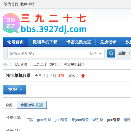
设为首页
收藏本站
论坛首页
微端单机下载
卡密兑换元宝
兑换记录
数
热搜:
1
帖子
搜
论坛首页
三九二十七单机
淘宝单机目录
淘宝单机目录
今日:
0
|
主题:
375
|
排名:
1
索
三
»
›
›
全部
全部游戏
19
传奇引擎:
不限
gom引擎
gee引擎
新gom引擎
v8引擎
gxx引擎
翎风
传奇类型: