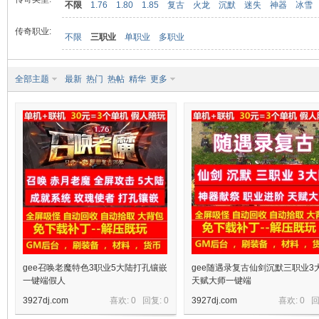
不限
1.76
1.80
1.85
复古
火龙
沉默
迷失
神器
冰雪
传奇职业:
不限
三职业
单职业
多职业
九
全部主题
最新
热门
热帖
精华
更多
二
gee召唤老魔特色3职业5大陆打孔镶嵌
gee随遇录复古仙剑沉默三职业3
一键端假人
天赋大师一键端
3927dj.com
喜欢: 0 回复:
0
3927dj.com
喜欢: 0 