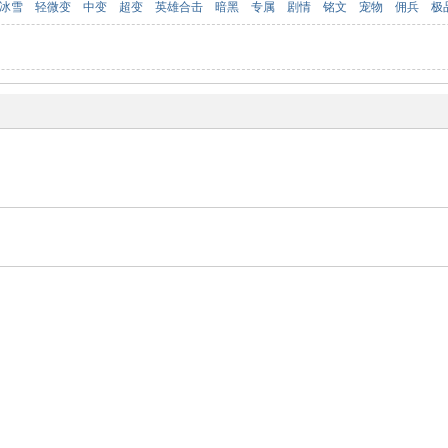
冰雪
轻微变
中变
超变
英雄合击
暗黑
专属
剧情
铭文
宠物
佣兵
极