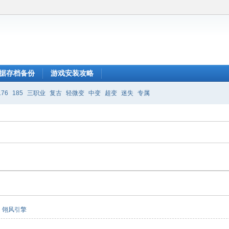
据存档备份
游戏安装攻略
176
185
三职业
复古
轻微变
中变
超变
迷失
专属
翎风引擎