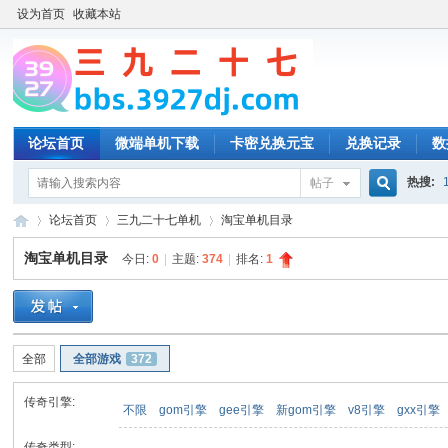
设为首页
收藏本站
论坛首页
微端单机下载
卡密兑换元宝
兑换记录
数
热搜:
帖子
搜
论坛首页
三九二十七单机
淘宝单机目录
淘宝单机目录
今日:
0
|
主题:
374
|
排名:
1
索
三
»
›
›
全部
全部游戏
372
传奇引擎:
不限
gom引擎
gee引擎
新gom引擎
v8引擎
gxx引擎
传奇类型: