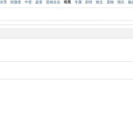
冰雪
轻微变
中变
超变
英雄合击
暗黑
专属
剧情
铭文
宠物
佣兵
极