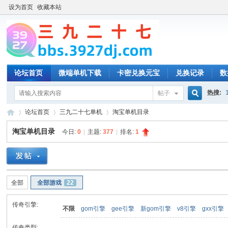
设为首页
收藏本站
论坛首页
微端单机下载
卡密兑换元宝
兑换记录
数
热搜:
帖子
搜
论坛首页
三九二十七单机
淘宝单机目录
淘宝单机目录
今日:
0
|
主题:
377
|
排名:
1
索
三
»
›
›
全部
全部游戏
22
传奇引擎:
不限
gom引擎
gee引擎
新gom引擎
v8引擎
gxx引擎
传奇类型: