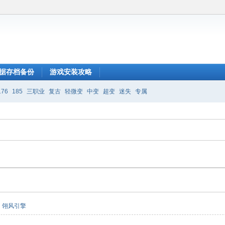
据存档备份
游戏安装攻略
176
185
三职业
复古
轻微变
中变
超变
迷失
专属
翎风引擎