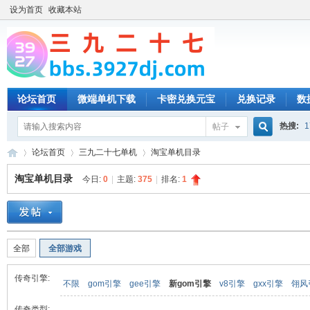
设为首页
收藏本站
论坛首页
微端单机下载
卡密兑换元宝
兑换记录
数
热搜:
1
帖子
搜
论坛首页
三九二十七单机
淘宝单机目录
淘宝单机目录
今日:
0
|
主题:
375
|
排名:
1
索
三
»
›
›
全部
全部游戏
传奇引擎:
不限
gom引擎
gee引擎
新gom引擎
v8引擎
gxx引擎
翎风
传奇类型: