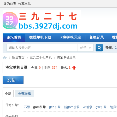
设为首页
收藏本站
论坛首页
微端单机下载
卡密兑换元宝
兑换记录
数
热搜:
1
帖子
搜
论坛首页
三九二十七单机
淘宝单机目录
淘宝单机目录
今日:
0
|
主题:
374
|
排名:
1
索
三
»
›
›
全部
全部游戏
传奇引擎:
不限
gom引擎
gee引擎
新gom引擎
v8引擎
gxx引擎
翎风
传奇类型: