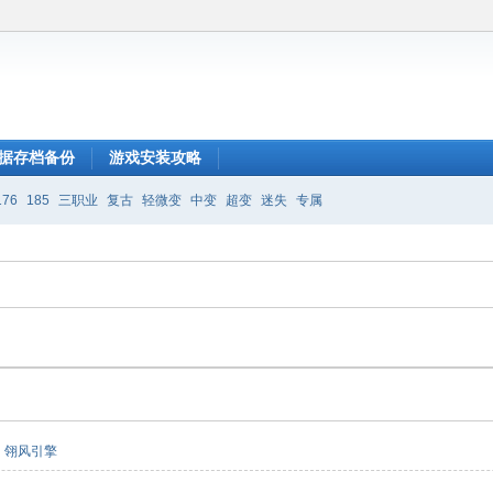
据存档备份
游戏安装攻略
176
185
三职业
复古
轻微变
中变
超变
迷失
专属
翎风引擎