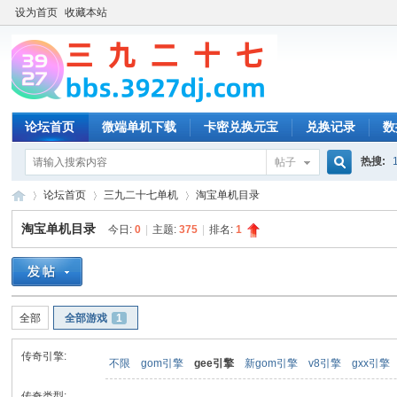
设为首页
收藏本站
论坛首页
微端单机下载
卡密兑换元宝
兑换记录
数
热搜:
帖子
搜
论坛首页
三九二十七单机
淘宝单机目录
淘宝单机目录
今日:
0
|
主题:
375
|
排名:
1
索
三
»
›
›
全部
全部游戏
1
传奇引擎:
不限
gom引擎
gee引擎
新gom引擎
v8引擎
gxx引擎
传奇类型: