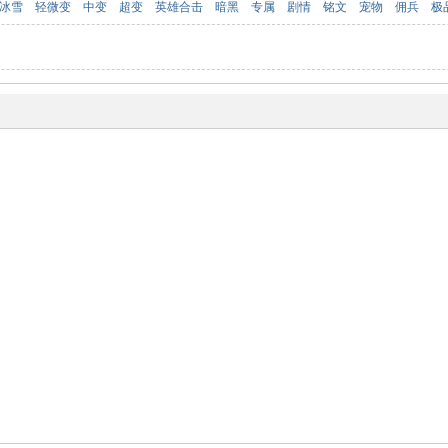
冰雪
轻微变
中变
超变
英雄合击
暗黑
专属
剧情
铭文
宠物
佣兵
极