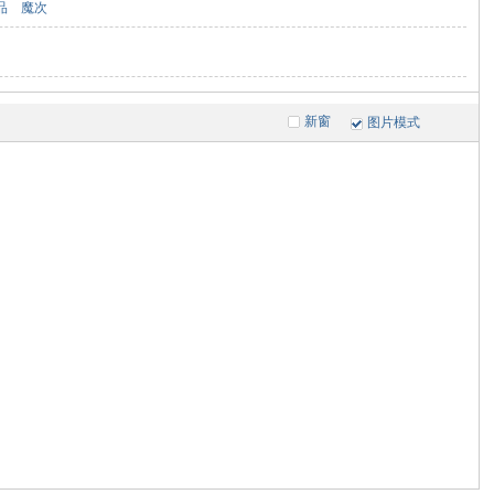
品
魔次
新窗
图片模式