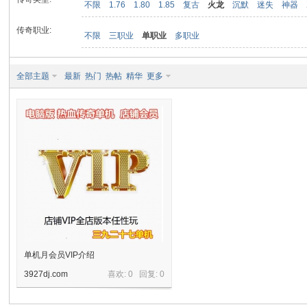
不限
1.76
1.80
1.85
复古
火龙
沉默
迷失
神器
传奇职业:
不限
三职业
单职业
多职业
九
全部主题
最新
热门
热帖
精华
更多
二
单机月会员VIP介绍
3927dj.com
喜欢: 0 回复:
0