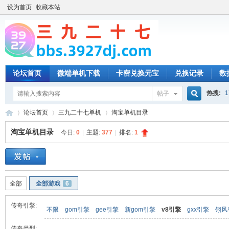
设为首页
收藏本站
论坛首页
微端单机下载
卡密兑换元宝
兑换记录
数
热搜:
1
帖子
搜
论坛首页
三九二十七单机
淘宝单机目录
淘宝单机目录
今日:
0
|
主题:
377
|
排名:
1
索
三
»
›
›
全部
全部游戏
6
传奇引擎:
不限
gom引擎
gee引擎
新gom引擎
v8引擎
gxx引擎
翎风
传奇类型: