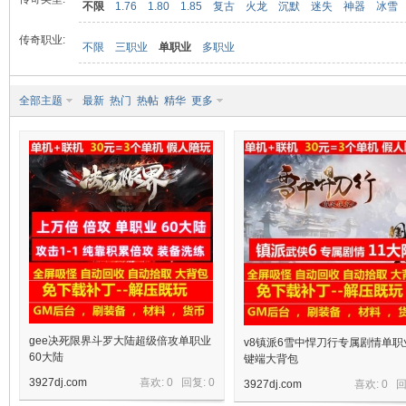
不限
1.76
1.80
1.85
复古
火龙
沉默
迷失
神器
冰雪
传奇职业:
不限
三职业
单职业
多职业
九
全部主题
最新
热门
热帖
精华
更多
二
gee决死限界斗罗大陆超级倍攻单职业
v8镇派6雪中悍刀行专属剧情单职
60大陆
键端大背包
3927dj.com
喜欢: 0 回复:
0
3927dj.com
喜欢: 0 