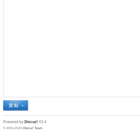
十
七
Powered by
Discuz!
X3.4
淘
© 2001-2023
Discuz! Team
.