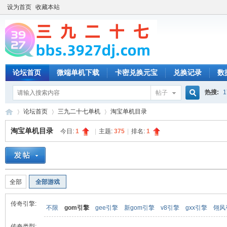
设为首页
收藏本站
论坛首页
微端单机下载
卡密兑换元宝
兑换记录
数
热搜:
1
帖子
搜
论坛首页
三九二十七单机
淘宝单机目录
淘宝单机目录
今日:
1
|
主题:
375
|
排名:
1
索
三
»
›
›
全部
全部游戏
传奇引擎:
不限
gom引擎
gee引擎
新gom引擎
v8引擎
gxx引擎
翎风
传奇类型: