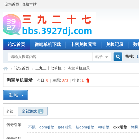
设为首页
收藏本站
论坛首页
微端单机下载
卡密兑换元宝
兑换记录
数
热搜:
1
帖子
搜
论坛首页
三九二十七单机
淘宝单机目录
淘宝单机目录
今日:
0
|
主题:
373
|
排名:
1
索
三
»
›
›
全部
全部游戏
1
传奇引擎:
不限
gom引擎
gee引擎
新gom引擎
v8引擎
gxx引擎
翎风
传奇类型: