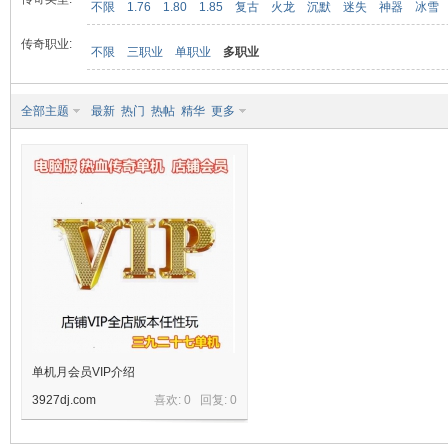
不限
1.76
1.80
1.85
复古
火龙
沉默
迷失
神器
冰雪
传奇职业:
不限
三职业
单职业
多职业
九
全部主题
最新
热门
热帖
精华
更多
二
单机月会员VIP介绍
3927dj.com
喜欢: 0 回复:
0