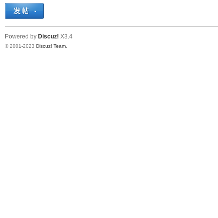
十
Powered by
Discuz!
X3.4
© 2001-2023
Discuz! Team
.
七
淘