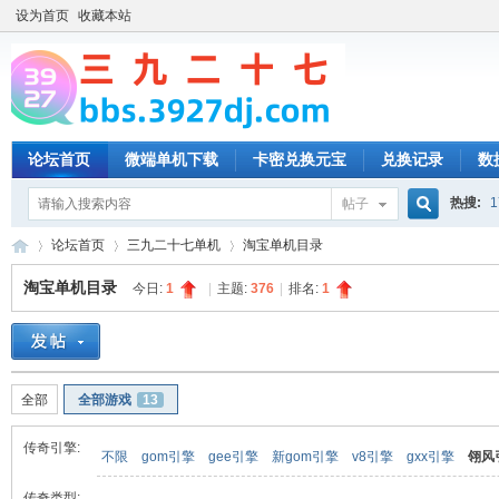
设为首页
收藏本站
论坛首页
微端单机下载
卡密兑换元宝
兑换记录
数
热搜:
1
帖子
搜
论坛首页
三九二十七单机
淘宝单机目录
淘宝单机目录
今日:
1
|
主题:
376
|
排名:
1
索
三
»
›
›
全部
全部游戏
13
传奇引擎:
不限
gom引擎
gee引擎
新gom引擎
v8引擎
gxx引擎
翎风
传奇类型: