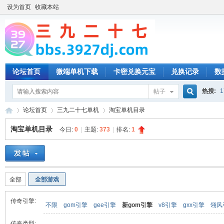
设为首页
收藏本站
论坛首页
微端单机下载
卡密兑换元宝
兑换记录
数
热搜:
1
帖子
搜
论坛首页
三九二十七单机
淘宝单机目录
淘宝单机目录
今日:
0
|
主题:
373
|
排名:
1
索
三
»
›
›
全部
全部游戏
传奇引擎:
不限
gom引擎
gee引擎
新gom引擎
v8引擎
gxx引擎
翎风
传奇类型: