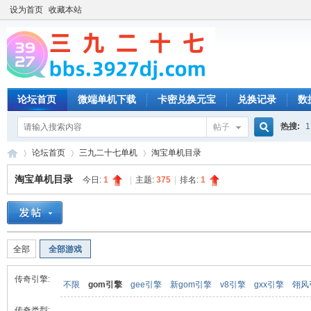
设为首页
收藏本站
论坛首页
微端单机下载
卡密兑换元宝
兑换记录
数
热搜:
1
帖子
搜
论坛首页
三九二十七单机
淘宝单机目录
淘宝单机目录
今日:
1
|
主题:
375
|
排名:
1
索
三
»
›
›
全部
全部游戏
传奇引擎:
不限
gom引擎
gee引擎
新gom引擎
v8引擎
gxx引擎
翎风
传奇类型: