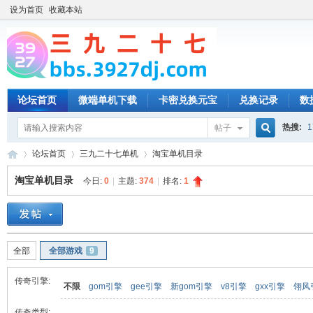
设为首页
收藏本站
论坛首页
微端单机下载
卡密兑换元宝
兑换记录
数
热搜:
1
帖子
搜
论坛首页
三九二十七单机
淘宝单机目录
淘宝单机目录
今日:
0
|
主题:
374
|
排名:
1
索
三
»
›
›
全部
全部游戏
9
传奇引擎:
不限
gom引擎
gee引擎
新gom引擎
v8引擎
gxx引擎
翎风
传奇类型: