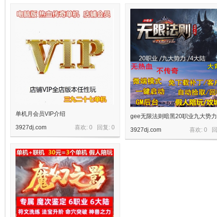
十
七
单机月会员VIP介绍
gee无限法则暗黑20职业九大势
3927dj.com
喜欢: 0 回复:
0
3927dj.com
喜欢: 0 
淘