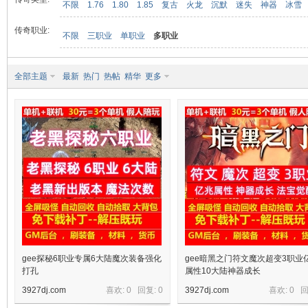
不限
1.76
1.80
1.85
复古
火龙
沉默
迷失
神器
冰雪
传奇职业:
不限
三职业
单职业
多职业
九
全部主题
最新
热门
热帖
精华
更多
二
gee探秘6职业专属6大陆魔次装备强化
gee暗黑之门符文魔次超变3职业
打孔
属性10大陆神器成长
3927dj.com
喜欢: 0 回复:
0
3927dj.com
喜欢: 0 