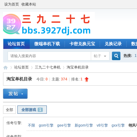
设为首页
收藏本站
论坛首页
微端单机下载
卡密兑换元宝
兑换记录
数
热搜:
1
帖子
搜
论坛首页
三九二十七单机
淘宝单机目录
淘宝单机目录
今日:
0
|
主题:
374
|
排名:
1
索
三
»
›
›
全部
全部游戏
1
传奇引擎:
不限
gom引擎
gee引擎
新gom引擎
v8引擎
gxx引擎
翎风
传奇类型: