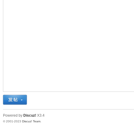
十
七
Powered by
Discuz!
X3.4
© 2001-2023
Discuz! Team
.
淘