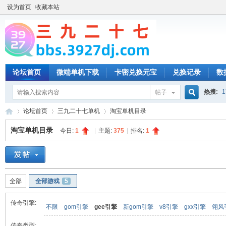
设为首页
收藏本站
论坛首页
微端单机下载
卡密兑换元宝
兑换记录
数
热搜:
1
帖子
搜
论坛首页
三九二十七单机
淘宝单机目录
淘宝单机目录
今日:
1
|
主题:
375
|
排名:
1
索
三
»
›
›
全部
全部游戏
5
传奇引擎:
不限
gom引擎
gee引擎
新gom引擎
v8引擎
gxx引擎
翎风
传奇类型: