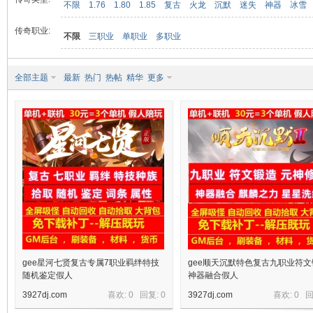
不限
1.76
1.80
1.85
复古
火龙
沉默
迷失
神器
冰雪
传奇职业:
不限
三职业
单职业
多职业
九
全部主题
最新
热门
热帖
精华
更多
二
gee星河七贤复古专属7职业羁绊特技
gee顺天沉默特色复古九职业符文
随机鉴定假人
神器融合假人
3927dj.com
喜欢: 0 回复:
0
3927dj.com
喜欢: 0 