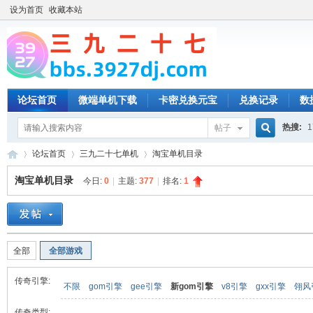
设为首页
收藏本站
论坛首页
微端单机下载
卡密兑换元宝
兑换记录
数
热搜:
1
帖子
搜
论坛首页
三九二十七单机
淘宝单机目录
淘宝单机目录
今日:
0
|
主题:
377
|
排名:
1
索
三
»
›
›
全部
全部游戏
传奇引擎:
不限
gom引擎
gee引擎
新gom引擎
v8引擎
gxx引擎
翎风
传奇类型: