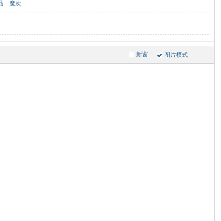
品
魔次
新窗
图片模式