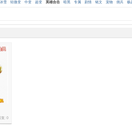
冰雪
轻微变
中变
超变
英雄合击
暗黑
专属
剧情
铭文
宠物
佣兵
极
回复:
0