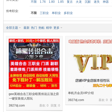
不限
1.76
1.80
1.85
复古
火龙
沉默
迷失
神器
传奇职业:
不限
三职业
单职业
多职业
九
全部主题
最新
热门
热帖
精华
更多
二
单机月会员VIP介绍
gee英雄合击三职业暗黑传说云顶之弈
一键安装假人陪玩
3927dj.com
喜欢: 0 
3927dj.com
喜欢: 0 回复:
0