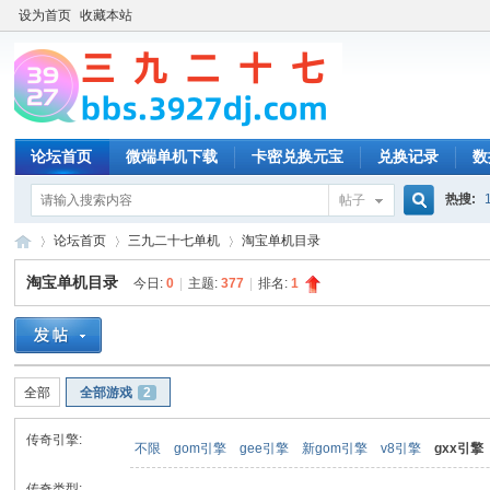
设为首页
收藏本站
论坛首页
微端单机下载
卡密兑换元宝
兑换记录
数
热搜:
帖子
搜
论坛首页
三九二十七单机
淘宝单机目录
淘宝单机目录
今日:
0
|
主题:
377
|
排名:
1
索
三
»
›
›
全部
全部游戏
2
传奇引擎:
不限
gom引擎
gee引擎
新gom引擎
v8引擎
gxx引擎
传奇类型: