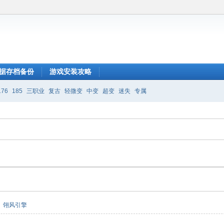
据存档备份
游戏安装攻略
176
185
三职业
复古
轻微变
中变
超变
迷失
专属
翎风引擎