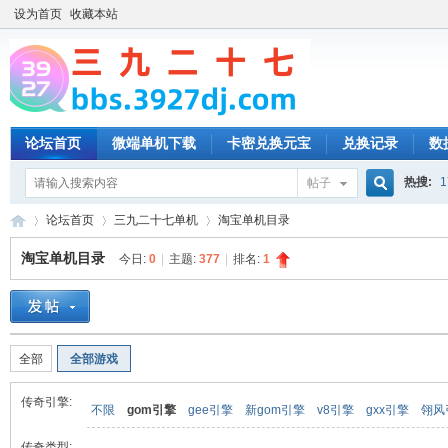
设为首页
收藏本站
论坛首页
微端单机下载
卡密兑换元宝
兑换记录
数
热搜:
1
帖子
搜
论坛首页
三九二十七单机
淘宝单机目录
淘宝单机目录
今日:
0
|
主题:
377
|
排名:
1
索
三
»
›
›
全部
全部游戏
传奇引擎:
不限
gom引擎
gee引擎
新gom引擎
v8引擎
gxx引擎
翎风
传奇类型: