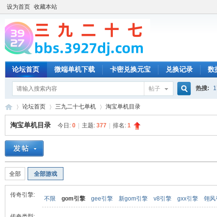
设为首页
收藏本站
论坛首页
微端单机下载
卡密兑换元宝
兑换记录
数
热搜:
1
帖子
搜
论坛首页
三九二十七单机
淘宝单机目录
淘宝单机目录
今日:
0
|
主题:
377
|
排名:
1
索
三
»
›
›
全部
全部游戏
传奇引擎:
不限
gom引擎
gee引擎
新gom引擎
v8引擎
gxx引擎
翎风
传奇类型: