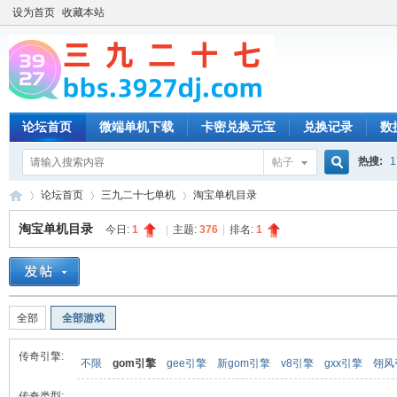
设为首页
收藏本站
论坛首页
微端单机下载
卡密兑换元宝
兑换记录
数
热搜:
1
帖子
搜
论坛首页
三九二十七单机
淘宝单机目录
淘宝单机目录
今日:
1
|
主题:
376
|
排名:
1
索
三
»
›
›
全部
全部游戏
传奇引擎:
不限
gom引擎
gee引擎
新gom引擎
v8引擎
gxx引擎
翎风
传奇类型: