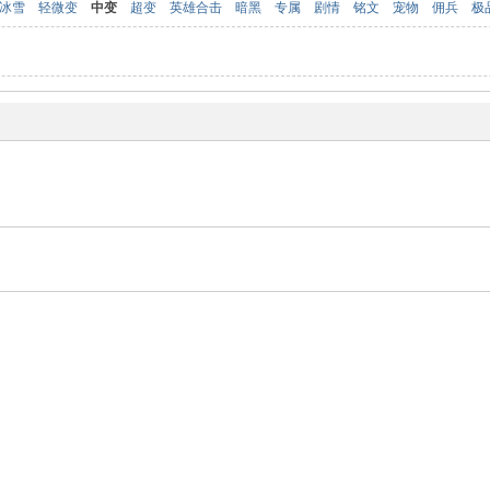
冰雪
轻微变
中变
超变
英雄合击
暗黑
专属
剧情
铭文
宠物
佣兵
极