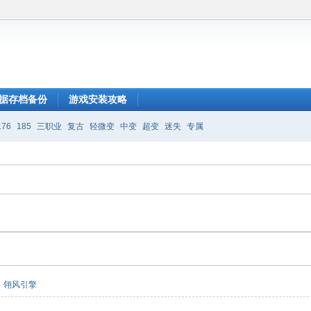
据存档备份
游戏安装攻略
176
185
三职业
复古
轻微变
中变
超变
迷失
专属
翎风引擎