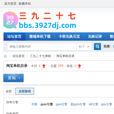
设为首页
收藏本站
论坛首页
微端单机下载
卡密兑换元宝
兑换记录
数
热搜:
帖子
搜
论坛首页
三九二十七单机
淘宝单机目录
淘宝单机目录
今日:
1
|
主题:
375
|
排名:
1
索
三
»
›
›
全部
全部游戏
传奇引擎:
不限
gom引擎
gee引擎
新gom引擎
v8引擎
gxx引擎
传奇类型: