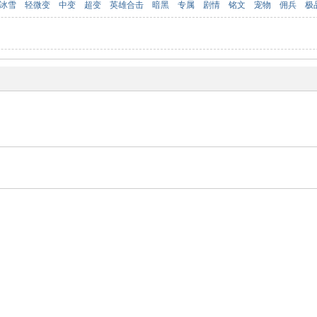
冰雪
轻微变
中变
超变
英雄合击
暗黑
专属
剧情
铭文
宠物
佣兵
极