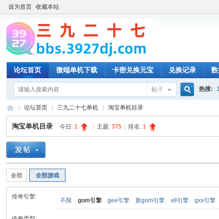
设为首页
收藏本站
论坛首页
微端单机下载
卡密兑换元宝
兑换记录
数
热搜:
帖子
搜
论坛首页
三九二十七单机
淘宝单机目录
淘宝单机目录
今日:
1
|
主题:
375
|
排名:
1
索
三
»
›
›
全部
全部游戏
传奇引擎:
不限
gom引擎
gee引擎
新gom引擎
v8引擎
gxx引擎
传奇类型: