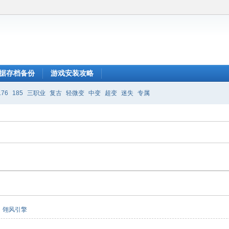
据存档备份
游戏安装攻略
176
185
三职业
复古
轻微变
中变
超变
迷失
专属
翎风引擎