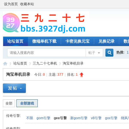
设为首页
收藏本站
论坛首页
微端单机下载
卡密兑换元宝
兑换记录
数
热搜:
1
帖子
搜
论坛首页
三九二十七单机
淘宝单机目录
淘宝单机目录
今日:
0
|
主题:
377
|
排名:
1
索
三
»
›
›
全部
全部游戏
传奇引擎:
不限
gom引擎
gee引擎
新gom引擎
v8引擎
gxx引擎
翎风
传奇类型: