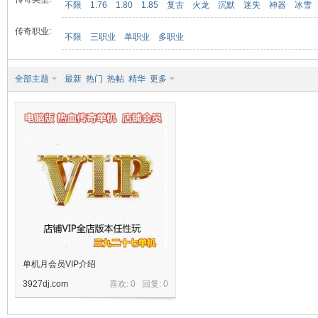
不限
1.76
1.80
1.85
复古
火龙
沉默
迷失
神器
冰雪
传奇职业:
不限
三职业
单职业
多职业
九
全部主题
最新
热门
热帖
精华
更多
二
单机月会员VIP介绍
3927dj.com
喜欢: 0 回复:
0