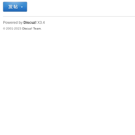
十
Powered by
Discuz!
X3.4
© 2001-2023
Discuz! Team
.
七
淘