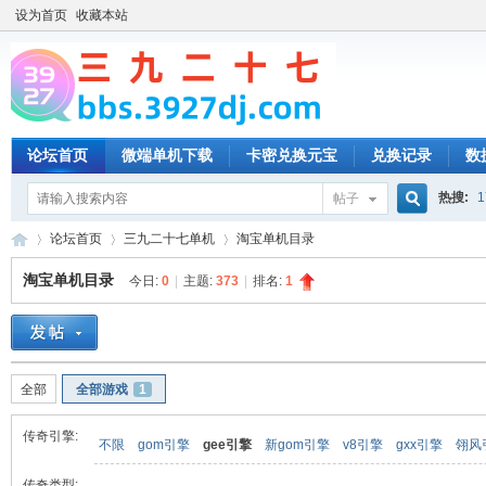
设为首页
收藏本站
论坛首页
微端单机下载
卡密兑换元宝
兑换记录
数
热搜:
1
帖子
搜
论坛首页
三九二十七单机
淘宝单机目录
淘宝单机目录
今日:
0
|
主题:
373
|
排名:
1
索
三
»
›
›
全部
全部游戏
1
传奇引擎:
不限
gom引擎
gee引擎
新gom引擎
v8引擎
gxx引擎
翎风
传奇类型: