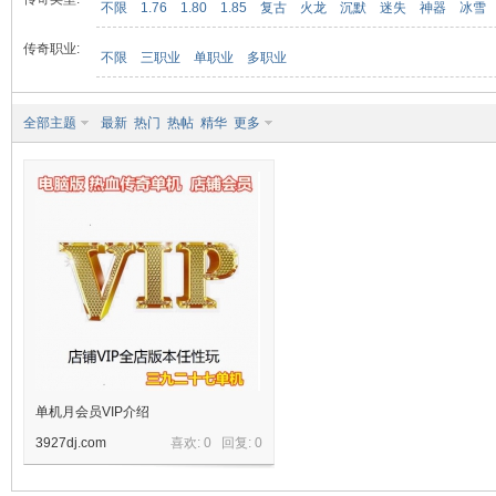
不限
1.76
1.80
1.85
复古
火龙
沉默
迷失
神器
冰雪
传奇职业:
不限
三职业
单职业
多职业
九
全部主题
最新
热门
热帖
精华
更多
二
单机月会员VIP介绍
3927dj.com
喜欢: 0 回复:
0