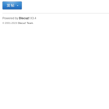
十
Powered by
Discuz!
X3.4
© 2001-2023
Discuz! Team
.
七
淘