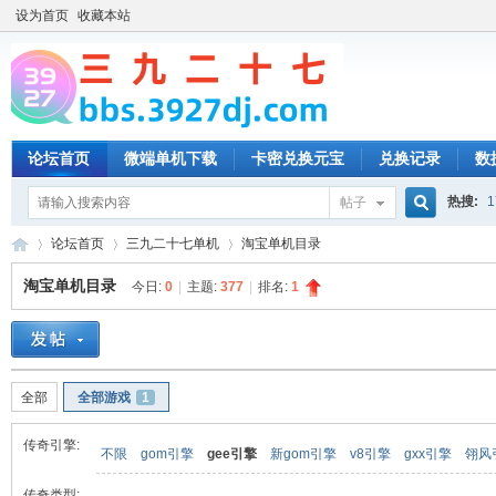
设为首页
收藏本站
论坛首页
微端单机下载
卡密兑换元宝
兑换记录
数
热搜:
1
帖子
搜
论坛首页
三九二十七单机
淘宝单机目录
淘宝单机目录
今日:
0
|
主题:
377
|
排名:
1
索
三
»
›
›
全部
全部游戏
1
传奇引擎:
不限
gom引擎
gee引擎
新gom引擎
v8引擎
gxx引擎
翎风
传奇类型: