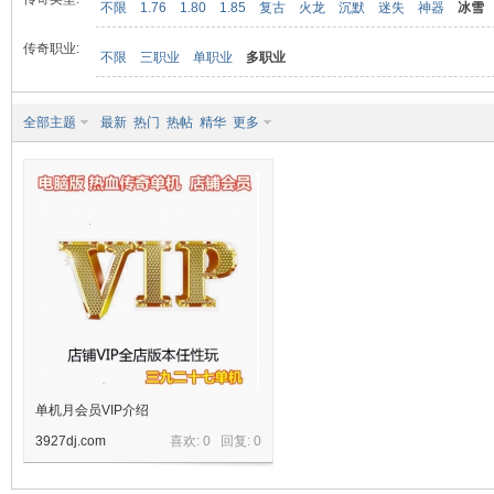
不限
1.76
1.80
1.85
复古
火龙
沉默
迷失
神器
冰雪
传奇职业:
不限
三职业
单职业
多职业
九
全部主题
最新
热门
热帖
精华
更多
二
单机月会员VIP介绍
3927dj.com
喜欢: 0 回复:
0