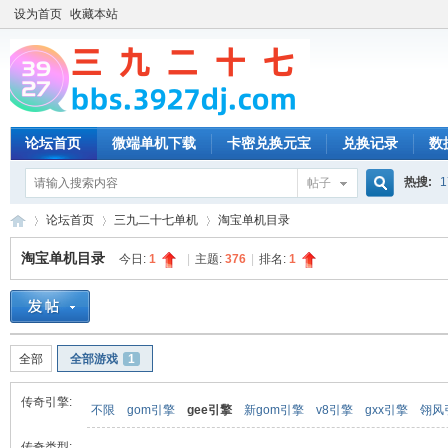
设为首页
收藏本站
论坛首页
微端单机下载
卡密兑换元宝
兑换记录
数
热搜:
1
帖子
搜
论坛首页
三九二十七单机
淘宝单机目录
淘宝单机目录
今日:
1
|
主题:
376
|
排名:
1
索
三
»
›
›
全部
全部游戏
1
传奇引擎:
不限
gom引擎
gee引擎
新gom引擎
v8引擎
gxx引擎
翎风
传奇类型: