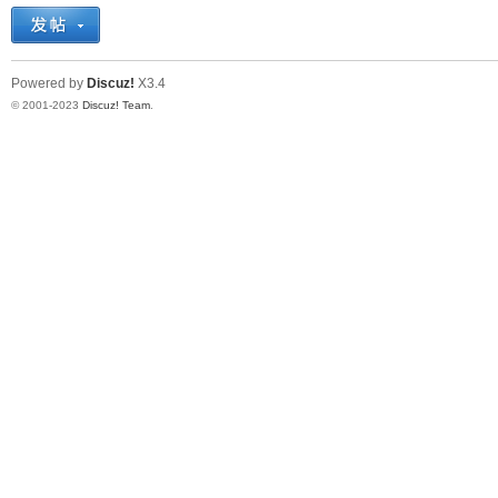
十
Powered by
Discuz!
X3.4
© 2001-2023
Discuz! Team
.
七
淘