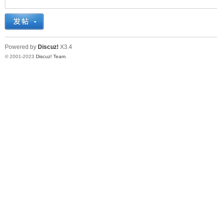
十
Powered by
Discuz!
X3.4
© 2001-2023
Discuz! Team
.
七
淘