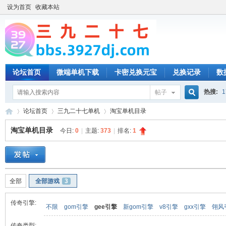
设为首页
收藏本站
论坛首页
微端单机下载
卡密兑换元宝
兑换记录
数
热搜:
1
帖子
搜
论坛首页
三九二十七单机
淘宝单机目录
淘宝单机目录
今日:
0
|
主题:
373
|
排名:
1
索
三
»
›
›
全部
全部游戏
3
传奇引擎:
不限
gom引擎
gee引擎
新gom引擎
v8引擎
gxx引擎
翎风
传奇类型: