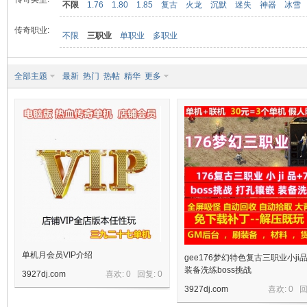
不限
1.76
1.80
1.85
复古
火龙
沉默
迷失
神器
冰雪
传奇职业:
不限
三职业
单职业
多职业
九
全部主题
最新
热门
热帖
精华
更多
二
单机月会员VIP介绍
gee176梦幻特色复古三职业小ji品
装备洗练boss挑战
3927dj.com
喜欢: 0 回复:
0
3927dj.com
喜欢: 0 