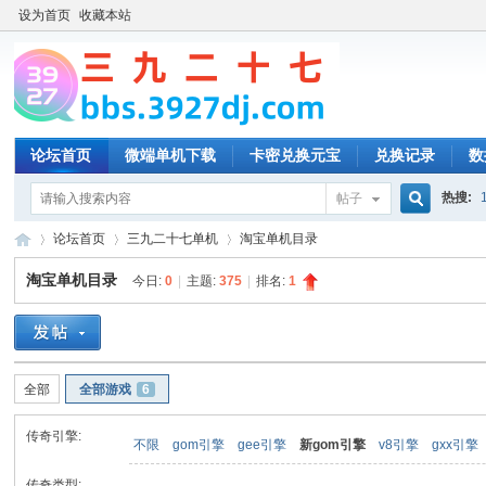
设为首页
收藏本站
论坛首页
微端单机下载
卡密兑换元宝
兑换记录
数
热搜:
帖子
搜
论坛首页
三九二十七单机
淘宝单机目录
淘宝单机目录
今日:
0
|
主题:
375
|
排名:
1
索
三
»
›
›
全部
全部游戏
6
传奇引擎:
不限
gom引擎
gee引擎
新gom引擎
v8引擎
gxx引擎
传奇类型: