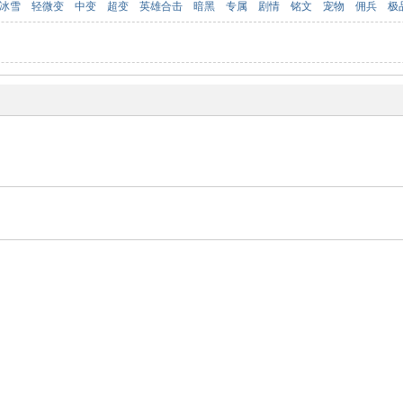
冰雪
轻微变
中变
超变
英雄合击
暗黑
专属
剧情
铭文
宠物
佣兵
极