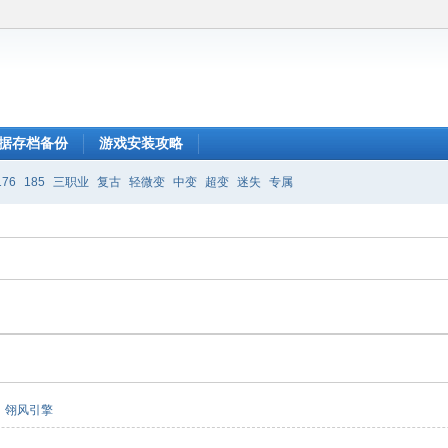
据存档备份
游戏安装攻略
176
185
三职业
复古
轻微变
中变
超变
迷失
专属
翎风引擎