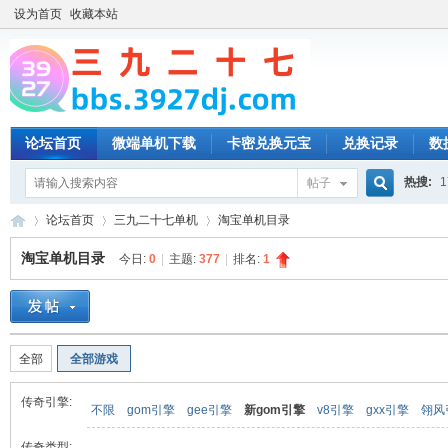
设为首页
收藏本站
论坛首页
微端单机下载
卡密兑换元宝
兑换记录
数
热搜:
1
帖子
搜
论坛首页
三九二十七单机
淘宝单机目录
淘宝单机目录
今日:
0
|
主题:
377
|
排名:
1
索
三
»
›
›
全部
全部游戏
传奇引擎:
不限
gom引擎
gee引擎
新gom引擎
v8引擎
gxx引擎
翎风
传奇类型: