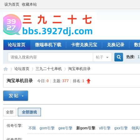
设为首页
收藏本站
论坛首页
微端单机下载
卡密兑换元宝
兑换记录
数
热搜:
1
帖子
搜
论坛首页
三九二十七单机
淘宝单机目录
淘宝单机目录
今日:
0
|
主题:
377
|
排名:
1
索
三
»
›
›
全部
全部游戏
传奇引擎:
不限
gom引擎
gee引擎
新gom引擎
v8引擎
gxx引擎
翎风
传奇类型: