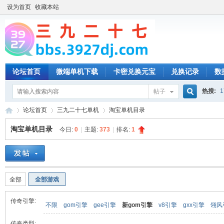
设为首页
收藏本站
论坛首页
微端单机下载
卡密兑换元宝
兑换记录
数
热搜:
1
帖子
搜
论坛首页
三九二十七单机
淘宝单机目录
淘宝单机目录
今日:
0
|
主题:
373
|
排名:
1
索
三
»
›
›
全部
全部游戏
传奇引擎:
不限
gom引擎
gee引擎
新gom引擎
v8引擎
gxx引擎
翎风
传奇类型: